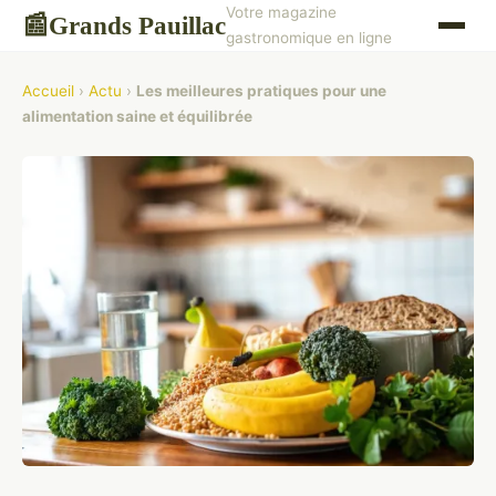
Votre magazine
Grands Pauillac
📰
gastronomique en ligne
Accueil
›
Actu
›
Les meilleures pratiques pour une
alimentation saine et équilibrée