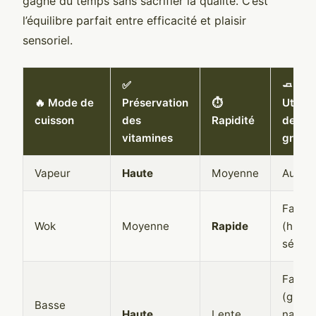
gagne du temps sans sacrifier la qualité. C’est
l’équilibre parfait entre efficacité et plaisir
sensoriel.
✅
🧈
🔥 Mode de
Préservation
⏱️
Utilisa
cuisson
des
Rapidité
de
vitamines
graiss
Vapeur
Haute
Moyenne
Aucun
Faible
Wok
Moyenne
Rapide
(huile
sésam
Faible
(gras
Basse
Haute
Lente
nature