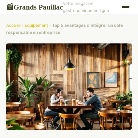
Votre magazine
Grands Pauillac
📰
gastronomique en ligne
Accueil
›
Equipement
›
Top 5 avantages d'intégrer un café
responsable en entreprise